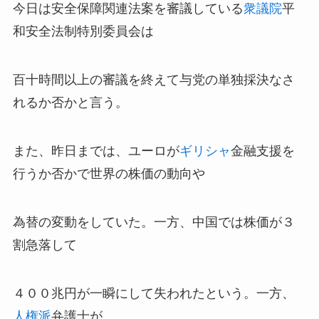
今日は安全保障関連法案を審議している
衆議院
平
和安全法制特別委員会は
百十時間以上の審議を終えて与党の単独採決なさ
れるか否かと言う。
また、昨日までは、ユーロが
ギリシャ
金融支援を
行うか否かで世界の株価の動向や
為替の変動をしていた。一方、中国では株価が３
割急落して
４００兆円が一瞬にして失われたという。一方、
人権派
弁護士が